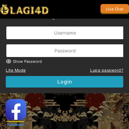
ONUS BISA LANGSUNG DI CLAIM OTOMATIS
Live Chat
Silahkan login untuk mulai bermain
Show Password
Lite Mode
Lupa password?
Login
Facebook